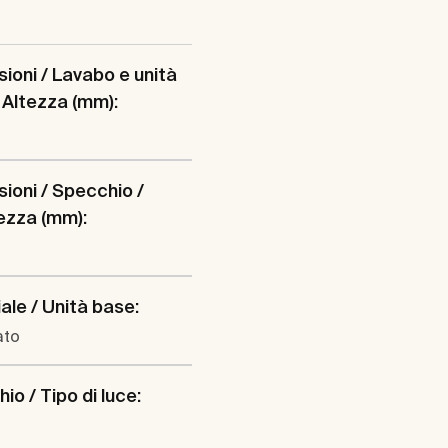
ioni / Lavabo e unità
 Altezza (mm):
ioni / Specchio /
ezza (mm):
ale / Unità base:
ato
io / Tipo di luce: