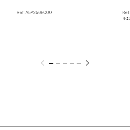
Ref:
A5A356EC00
Ref
402
Scopri di più