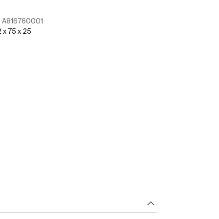
:
A816760001
Ref:
A816761001
 x 75 x 25
95 x 75 x 45
Scopri di più