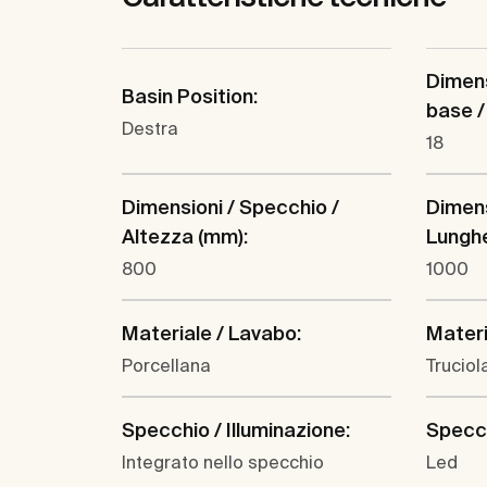
Dimens
Basin Position:
base /
Destra
18
Dimensioni / Specchio /
Dimens
Altezza (mm):
Lungh
800
1000
Materiale / Lavabo:
Materi
Porcellana
Truciol
Specchio / Illuminazione:
Specch
Integrato nello specchio
Led