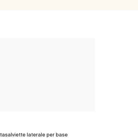
tasalviette laterale per base
Set di 2 ganci