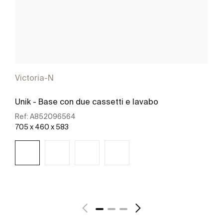
Victoria-N
Unik - Base con due cassetti e lavabo
Ref:
A852096564
705 x 460 x 583
Scopri di più