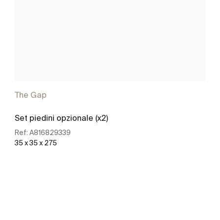
The Gap
Set piedini opzionale (x2)
Ref:
A816829339
35 x 35 x 275
Scopri di più