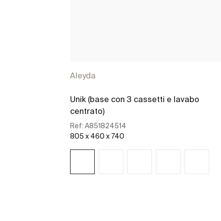
Aleyda
Unik (base con 3 cassetti e lavabo
centrato)
Ref:
A851824514
805 x 460 x 740
Scopri di più