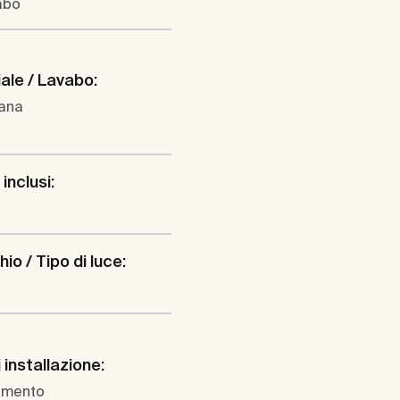
abo
ale / Lavabo:
lana
 inclusi:
io / Tipo di luce:
 installazione:
imento