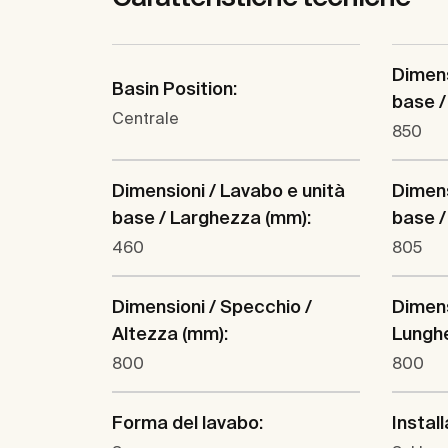
Dimens
Basin Position:
base /
Centrale
850
Dimensioni / Lavabo e unità
Dimens
base / Larghezza (mm):
base /
460
805
Dimensioni / Specchio /
Dimens
Altezza (mm):
Lungh
800
800
Forma del lavabo:
Instal