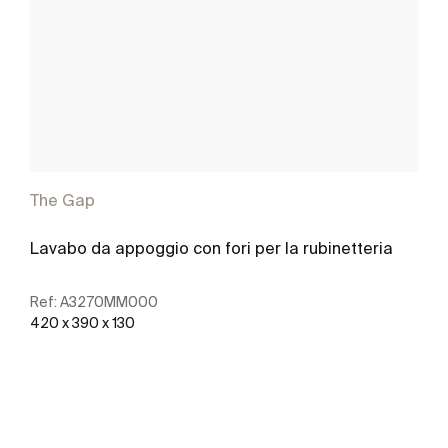
The Gap
Lavabo da appoggio con fori per la rubinetteria
Ref:
A3270MM000
420 x 390 x 130
Scopri di più