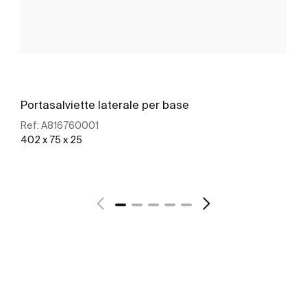
Portasalviette laterale per base
Ref:
A816760001
402 x 75 x 25
Scopri di più