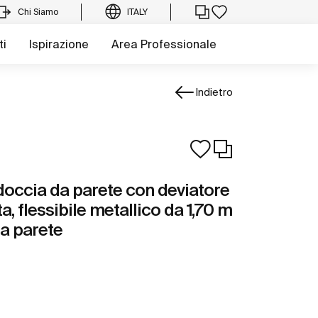
Chi Siamo
ITALY
ti
Ispirazione
Area Professionale
Indietro
occia da parete con deviatore
, flessibile metallico da 1,70 m
 a parete