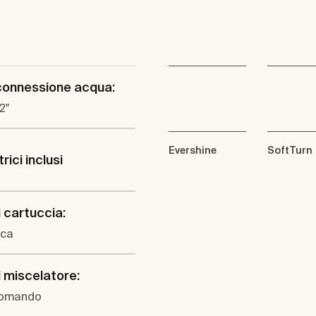
connessione acqua:
/2"
Evershine
SoftTurn
rici inclusi
i cartuccia:
ica
i miscelatore:
omando