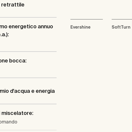
retrattile
mo energetico annuo
Evershine
SoftTurn
a.):
one bocca:
mio d'acqua e energia
i miscelatore:
omando