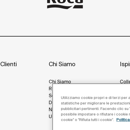
Clienti
Chi Siamo
Isp
Chi Siamo
Coll
Roca Nel Mondo
Idee
Sostenibilità
Prog
Utilizziamo cookie propri e di terzi per
Design E Innovazione
Roca
statistiche per migliorare le prestazion
pubblicitari pertinenti. Facendo clic su "
Notizie
possibile impostare o rifiutare i cooki
Unisciti a Noi
cookie" o "Rifiuta tutti i cookie".
Politic