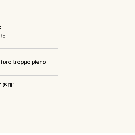
:
to
foro troppo pieno
 (Kg):