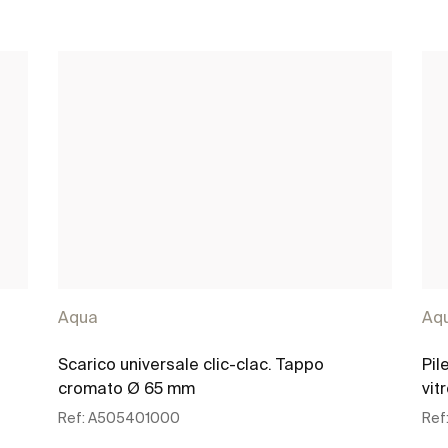
Aqua
Aq
Scarico universale clic-clac. Tappo
Pil
cromato Ø 65 mm
vit
Ref:
A505401000
Ref