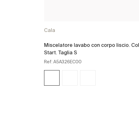
Cala
Miscelatore lavabo con corpo liscio. Co
Start. Taglia S
Ref:
A5A326EC00
Scopri di più