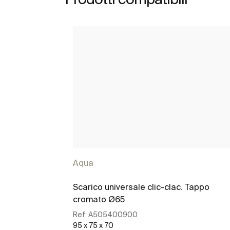
Aqua
Scarico universale clic-clac. Tappo
cromato Ø65
Ref:
A505400900
95 x 75 x 70