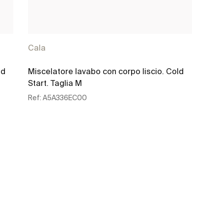
Cala
ld
Miscelatore lavabo con corpo liscio. Cold
Start. Taglia M
Ref:
A5A336EC00
Scopri di più