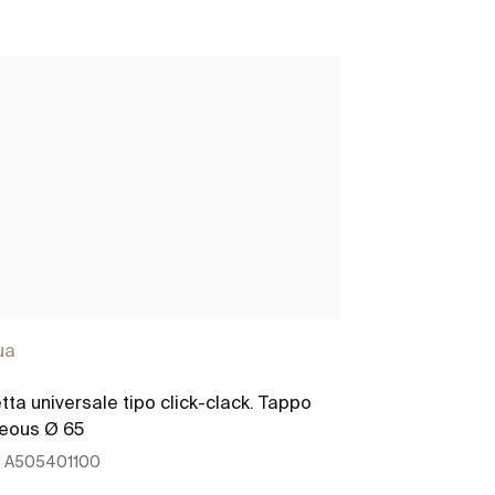
ua
Aqua
etta universale tipo click-clack. Tappo
Raccordo di us
reous Ø 65
Tubo
:
A505401100
Ref:
A50640161
255 x 115 x 65