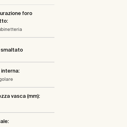
urazione foro
tto:
rubinetteria
 smaltato
interna:
golare
ezza vasca (mm):
ale: