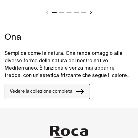
Ona
Semplice come la natura. Ona rende omaggio alle
diverse forme della natura del nostro nativo
Mediterraneo. È funzionale senza mai apparire
fredda, con un'estetica frizzante che segue il calore
intrinseco dell'ambiente naturale, fatta per coloro che
godono della potenza di paesaggi silenziosi.
Vedere la collezione completa