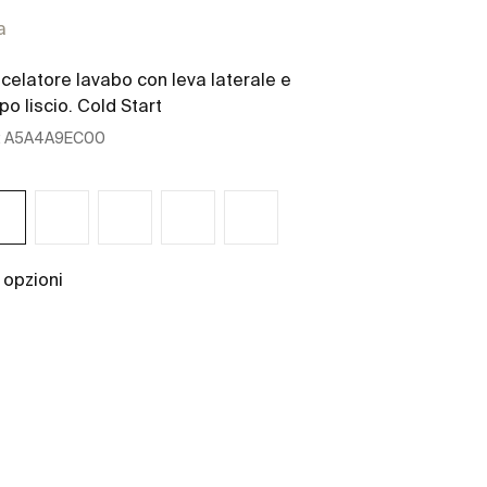
a
Ona
celatore lavabo con leva laterale e
Vassoio
po liscio. Cold Start
:
A5A4A9EC00
Ref:
A817670C6
350 x 158 x 29
 opzioni
Scopri di più