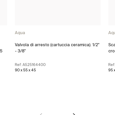
Aqua
Aq
Valvola di arresto (cartuccia ceramica). 1/2"
Sca
65
- 3/8"
cr
Ref:
A525164400
Ref
90 x 55 x 45
95 
Scopri di più