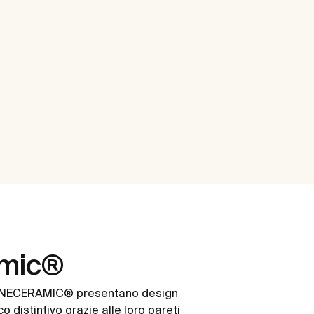
amic®
in FINECERAMIC® presentano design
o distintivo grazie alle loro pareti