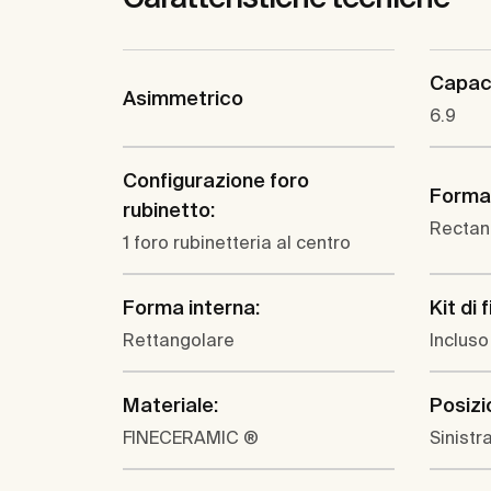
Capaci
Asimmetrico
6.9
Configurazione foro
Forma
rubinetto:
Rectan
1 foro rubinetteria al centro
Forma interna:
Kit di 
Rettangolare
Incluso
Materiale:
Posizi
FINECERAMIC ®
Sinistr