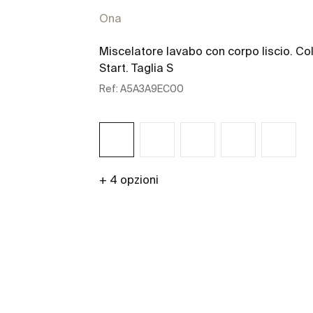
Ona
Miscelatore lavabo con corpo liscio. Co
Start. Taglia S
Ref:
A5A3A9EC00
+ 4 opzioni
Scopri di più