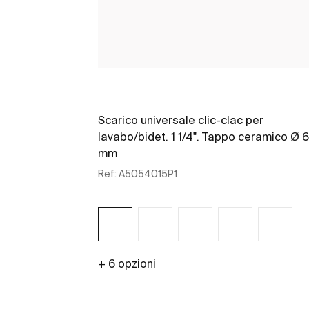
Scarico universale clic-clac per
lavabo/bidet. 1 1/4". Tappo ceramico Ø 
mm
Ref:
A5054015P1
+ 6 opzioni
Scopri di più