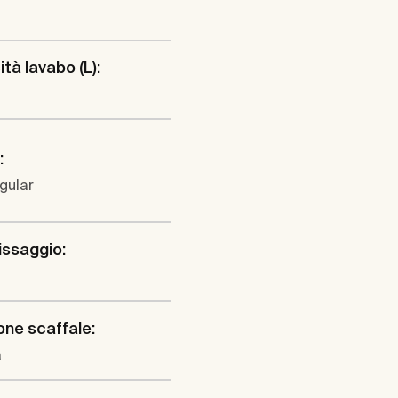
tà lavabo (L):
:
gular
fissaggio:
one scaffale:
a