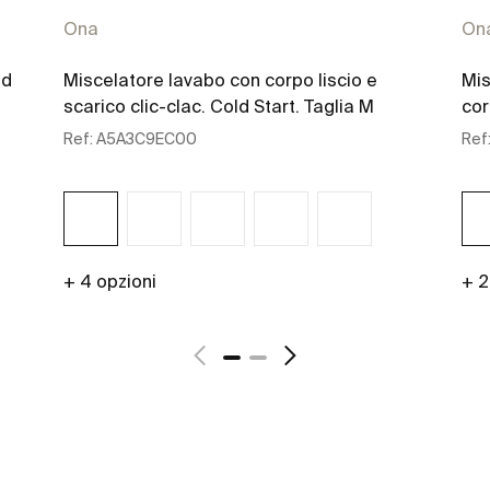
Ona
On
ld
Miscelatore lavabo con corpo liscio e
Mis
scarico clic-clac. Cold Start. Taglia M
cor
Ref:
A5A3C9EC00
Ref
+ 4 opzioni
+ 2
Scopri di più