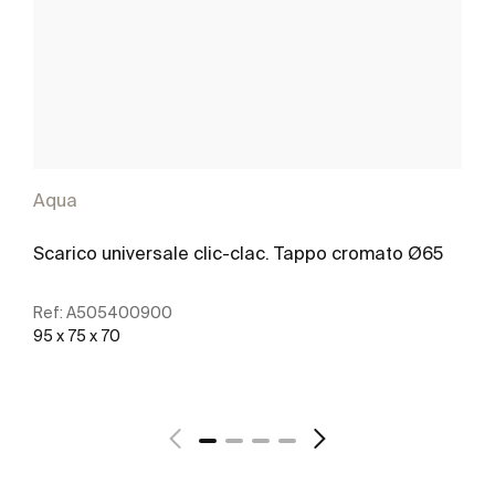
Aqua
Scarico universale clic-clac. Tappo cromato Ø65
Ref:
A505400900
95 x 75 x 70
Scopri di più