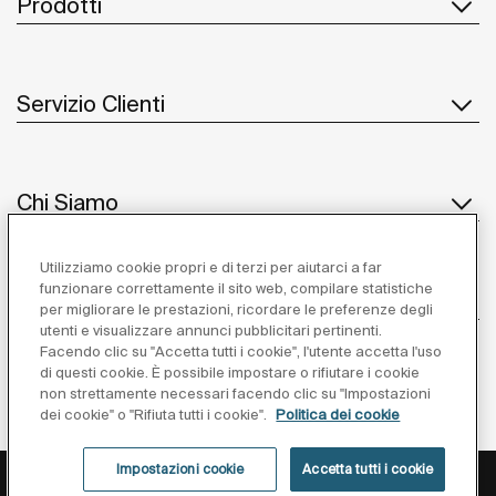
Prodotti
Servizio Clienti
Chi Siamo
Utilizziamo cookie propri e di terzi per aiutarci a far
funzionare correttamente il sito web, compilare statistiche
Ispirazione
per migliorare le prestazioni, ricordare le preferenze degli
utenti e visualizzare annunci pubblicitari pertinenti.
Seguiteci
Facendo clic su "Accetta tutti i cookie", l'utente accetta l'uso
di questi cookie. È possibile impostare o rifiutare i cookie
non strettamente necessari facendo clic su "Impostazioni
dei cookie" o "Rifiuta tutti i cookie".
Politica dei cookie
Impostazioni cookie
Accetta tutti i cookie
Privacy Policy
Avviso Legale
Cookies Policy