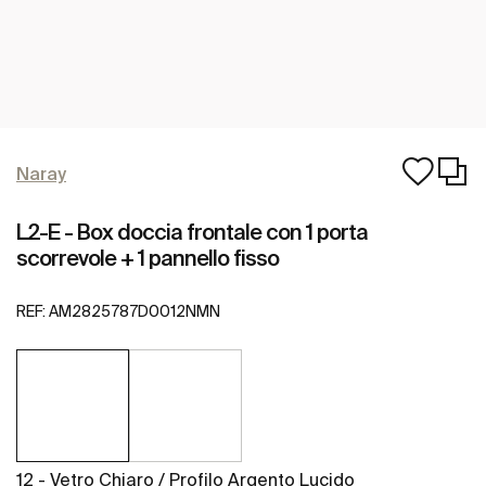
Naray
L2-E - Box doccia frontale con 1 porta
scorrevole + 1 pannello fisso
REF:
AM2825787D0012NMN
12 - Vetro Chiaro / Profilo Argento Lucido