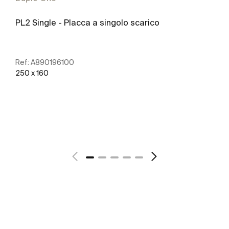
PL2 Single - Placca a singolo scarico
Ref:
A890196100
250 x 160
Scopri di più