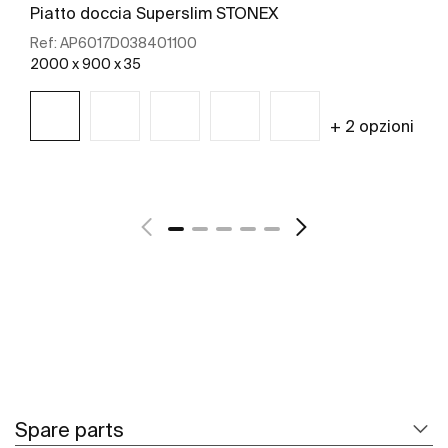
Piatto doccia Superslim STONEX
Ref:
AP6017D038401100
2000 x 900 x 35
+ 2 opzioni
Scopri di più
Spare parts