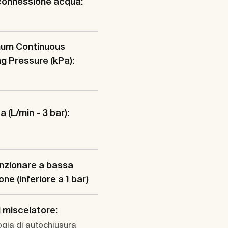
connessione acqua:
um Continuous
g Pressure (kPa):
 (L/min - 3 bar):
nzionare a bassa
ne (inferiore a 1 bar)
i miscelatore:
gia di autochiusura