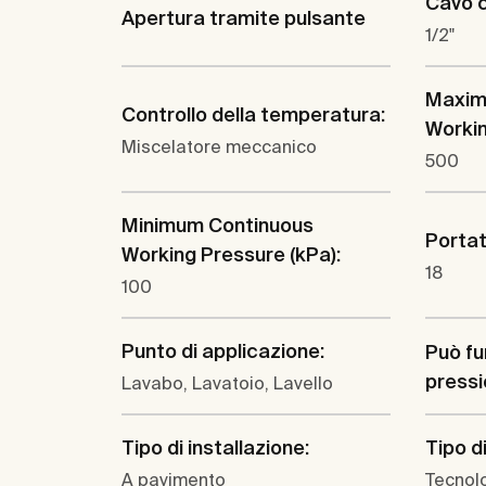
Cavo 
Apertura tramite pulsante
1/2"
Maxim
Controllo della temperatura:
Workin
Miscelatore meccanico
500
Minimum Continuous
Portata
Working Pressure (kPa):
18
100
Punto di applicazione:
Può fu
pressio
Lavabo, Lavatoio, Lavello
Tipo di installazione:
Tipo d
A pavimento
Tecnolo