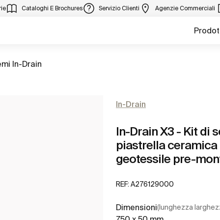
ie
Cataloghi E Brochures
Servizio Clienti
Agenzie Commerciali
Prodot
emi In-Drain
In-Drain
In-Drain X3 - Kit di
piastrella ceramica 
geotessile pre-mon
REF:
A276129000
Dimensioni
(lunghezza larghez
750 x 50 mm