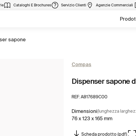
ie
Cataloghi E Brochures
Servizio Clienti
Agenzie Commerciali
Prodot
ser sapone
Compas
Dispenser sapone d
REF:
A817689C00
Dimensioni
(lunghezza larghez
76 x 123 x 165 mm
Scheda prodotto (pdf)