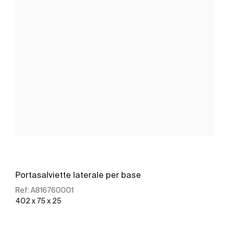
Portasalviette laterale per base
Ref:
A816760001
402 x 75 x 25