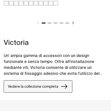
Victoria
Un' ampia gamma di accessori con un design
funzionale e senza tempo. Oltre all'installazione
mediante viti, Victoria consente di utilizzare un
sistema di fissaggio adesivo che evita l'utilizzo del
trapano e garantisce una massima resistenza (fino a
5kg di carico statico). Il perfetto abito per bagni
Vedere la collezione completa
privati, aree semi pubbliche e spazi pubblici,
comprese le soluzioni per persone con mobilità
ridotta.