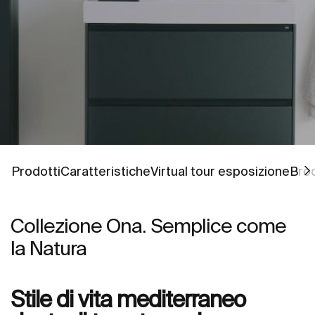
Vai a
Vai a
Vai a
Vai 
Vai 
Prodotti
Caratteristiche
Virtual tour esposizione
Bro
Collezione Ona. Semplice come
la Natura
Stile di vita mediterraneo