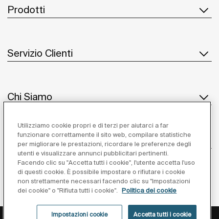
Prodotti
Servizio Clienti
Chi Siamo
Utilizziamo cookie propri e di terzi per aiutarci a far
funzionare correttamente il sito web, compilare statistiche
Ispirazione
per migliorare le prestazioni, ricordare le preferenze degli
utenti e visualizzare annunci pubblicitari pertinenti.
Seguiteci
Facendo clic su "Accetta tutti i cookie", l'utente accetta l'uso
di questi cookie. È possibile impostare o rifiutare i cookie
non strettamente necessari facendo clic su "Impostazioni
dei cookie" o "Rifiuta tutti i cookie".
Politica dei cookie
Impostazioni cookie
Accetta tutti i cookie
Privacy Policy
Avviso Legale
Cookies Policy