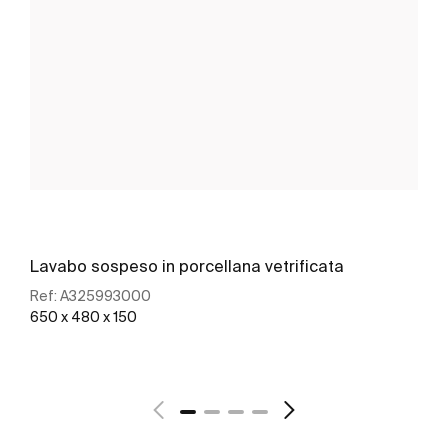
Lavabo sospeso in porcellana vetrificata
Ref:
A325993000
650 x 480 x 150
Scopri di più